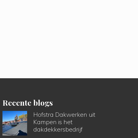
Recente blogs
Hofstra Dakwerken uit
Kampen is het
dakdekkersbedrijf