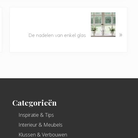
»
De nadelen van enkel glas
Categorieën
Inspiratie & Tips
Interieur & Meubels
Klussen & Verbouwen