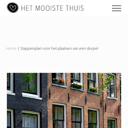
Main
Menu
Skip
Skip
Skip
Men
to
to
to
navigation
content
primary
footer
Het
sidebar
Mooiste
Thuis
Home
|
Stappenplan voor het plaatsen van een dorpel