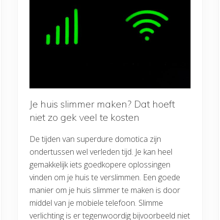
Je huis slimmer maken? Dat hoeft
niet zo gek veel te kosten
De tijden van superdure domotica zijn
ondertussen wel verleden tijd. Je kan heel
gemakkelijk iets goedkopere oplossingen
vinden om je huis te verslimmen. Een goede
manier om je huis slimmer te maken is door
middel van je mobiele telefoon. Slimme
verlichting is er tegenwoordig bijvoorbeeld niet