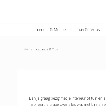
Main
Skip
Skip
Skip
to
to
to
navigation
primary
content
footer
navigation
Interieur & Meubels
Tuin & Terras
Home
|
Inspiratie & Tips
Ben je graag bezig met je interieur of tuin en 
inspireert je graag over alles wat met binnen 