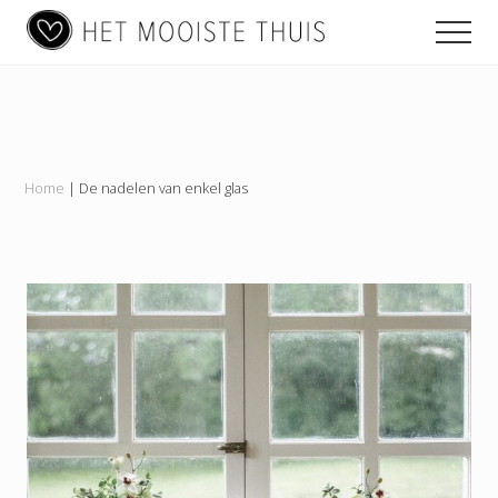
Main
Menu
Skip
Skip
Skip
Men
to
to
to
navigation
content
primary
footer
Het
sidebar
Mooiste
Thuis
Home
|
De nadelen van enkel glas