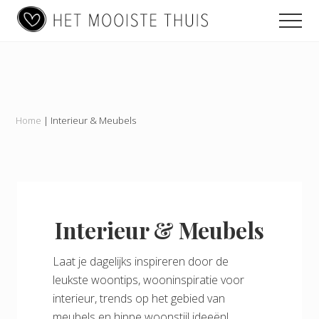
Main
Menu
Skip
Skip
Men
to
to
navigation
content
footer
Het
Mooiste
Thuis
Home
|
Interieur & Meubels
Interieur & Meubels
Laat je dagelijks inspireren door de
leukste woontips, wooninspiratie voor
interieur, trends op het gebied van
meubels en hippe woonstijl ideeën!