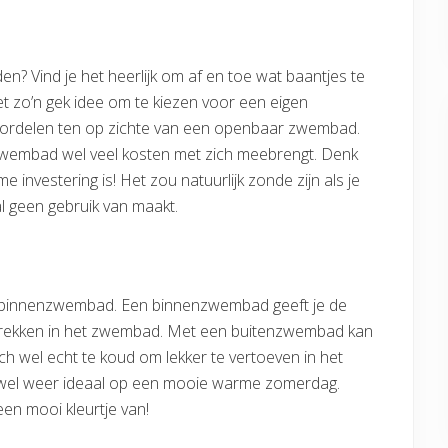
n? Vind je het heerlijk om af en toe wat baantjes te
et zo’n gek idee om te kiezen voor een eigen
oordelen ten op zichte van een openbaar zwembad.
 zwembad wel veel kosten met zich meebrengt. Denk
nvestering is! Het zou natuurlijk zonde zijn als je
l geen gebruik van maakt.
binnenzwembad. Een binnenzwembad geeft je de
e trekken in het zwembad. Met een buitenzwembad kan
och wel echt te koud om lekker te vertoeven in het
wel weer ideaal op een mooie warme zomerdag.
een mooi kleurtje van!