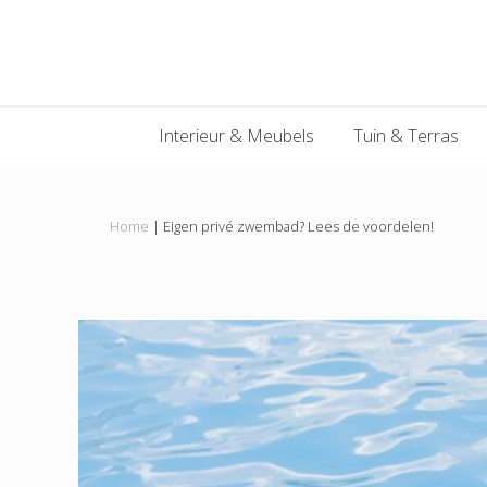
Main
Skip
Skip
Skip
Skip
to
to
to
to
navigation
primary
content
primary
footer
navigation
sidebar
Interieur & Meubels
Tuin & Terras
Home
|
Eigen privé zwembad? Lees de voordelen!