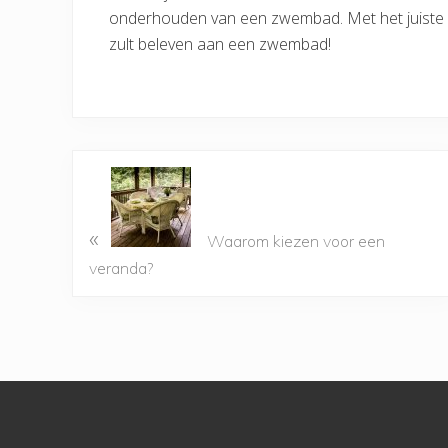
onderhouden van een zwembad. Met het juiste o
zult beleven aan een zwembad!
«
Waarom kiezen voor een
veranda?
Footer