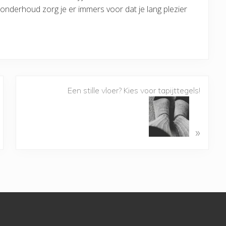
nderhoud zorg je er immers voor dat je lang plezier
Een stille vloer? Kies voor tapijttegels!
»