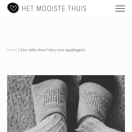
Main
Menu
Skip
Skip
Skip
Men
to
to
to
navigation
content
primary
footer
Het
sidebar
Mooiste
Thuis
Home
|
Een stille vloer? Kies voor tapijttegels!