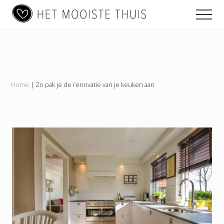
Main
Menu
Skip
Skip
Skip
Men
to
to
to
navigation
content
primary
footer
Het
sidebar
Mooiste
Thuis
Home
|
Zo pak je de renovatie van je keuken aan