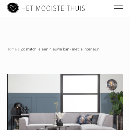
Main
Menu
Skip
Skip
Skip
Men
to
to
to
navigation
content
primary
footer
Het
sidebar
Mooiste
Thuis
Home
|
Zo match je een nieuwe bank met je interieur