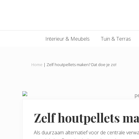
Main
Skip
Skip
Skip
Skip
to
to
to
to
navigation
primary
content
primary
footer
navigation
sidebar
Interieur & Meubels
Tuin & Terras
Home
|
Zelf houtpellets maken? Dat doe je zo!
Zelf houtpellets ma
Als duurzaam alternatief voor de centrale verw