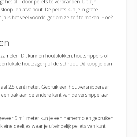
het al – door pellets te verbranden. Dit zijn
loop- en afvalhout. De pellets kun je in grote
jn is het veel voordeliger om ze zelf te maken. Hoe?
nen
erzamelen. Dit kunnen houtblokken, houtsnippers of
 een lokale houtzagerij of de schroot. Dit koop je dan
maal 2,5 centimeter. Gebruik een houtversnipperaar
t een bak aan de andere kant van de versnipperaar
geveer 5 millimeter kun je een hamermolen gebruiken.
eine deeltjes waar je uiteindelijk pellets van kunt