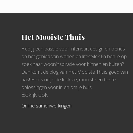
Footer
Het Mooiste Thuis
Heb jij een passie voor interieur, design en trends
op het gebied van wonen en lifestyle? En ben je op
zoek naar wooninspiratie voor binnen en buiten?
Dan komt de blog van Het Mooiste Thuis goed van
pas! Hier vind je de leukste, mooiste en beste
oplossingen voor in en om je huis.
Bekijk ook
Online samenwerkingen