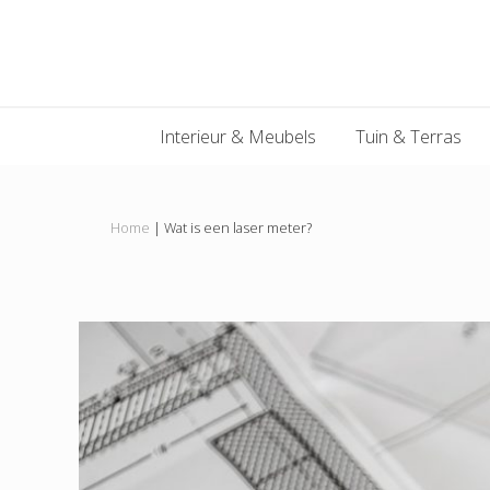
Main
Skip
Skip
Skip
Skip
to
to
to
to
navigation
primary
content
primary
footer
navigation
sidebar
Interieur & Meubels
Tuin & Terras
Home
|
Wat is een laser meter?