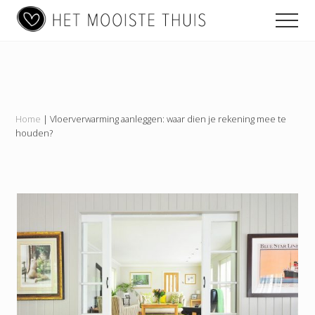
Main
Menu
Skip
Skip
Skip
Men
to
to
to
navigation
content
primary
footer
Het
sidebar
Mooiste
Thuis
Home
|
Vloerverwarming aanleggen: waar dien je rekening mee te
houden?