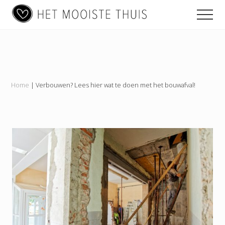
Main
Menu
Skip
Skip
Skip
Men
to
to
to
navigation
content
primary
footer
Het
sidebar
Mooiste
Thuis
Home
|
Verbouwen? Lees hier wat te doen met het bouwafval!