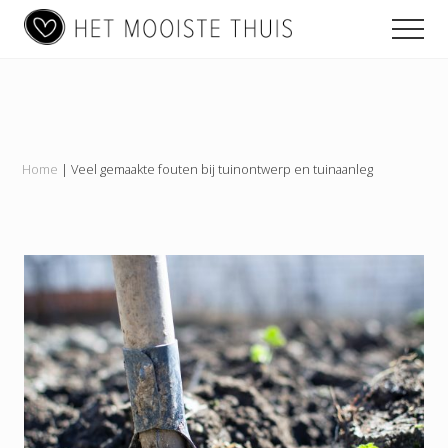
Main
Menu
Skip
Skip
Skip
Men
to
to
to
navigation
content
primary
footer
Het
sidebar
Mooiste
Thuis
Home
|
Veel gemaakte fouten bij tuinontwerp en tuinaanleg