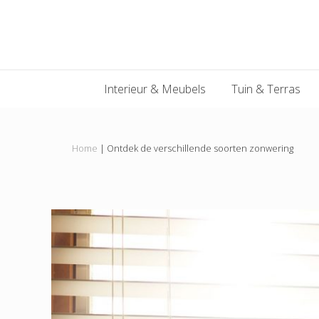
Main
Skip
Skip
Skip
Skip
to
to
to
to
navigation
primary
content
primary
footer
navigation
sidebar
Interieur & Meubels
Tuin & Terras
Home
|
Ontdek de verschillende soorten zonwering