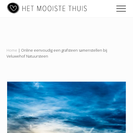
Main
Menu
Skip
Skip
Skip
Men
to
to
to
navigation
content
primary
footer
Het
sidebar
Mooiste
Thuis
Home
|
Online eenvoudig een grafsteen samenstellen bij
Veluwehof Natuursteen