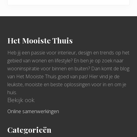
Footer
Het Mooiste Thuis
Heb jij een passie voor interieur, design en trends op het
gebied van wonen en lifestyle? En ben je op zoek naar
wooninspiratie voor binnen en buiten? Dan komt de blog
van Het Mooiste Thuis goed van pas! Hier vind je de
leukste, mooiste en beste oplossingen voor in en om je
huis.
Bekijk ook
Online samenwerkingen
Categorieën