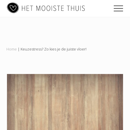
Main
Menu
Skip
Skip
Skip
Men
to
to
to
navigation
content
primary
footer
Het
sidebar
Mooiste
Thuis
Home
|
Keuzestress? Zo kies je de juiste vloer!