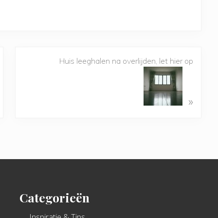
Huis leeghalen na overlijden, let hier op
»
Categorieën
Inspiratie & Tips