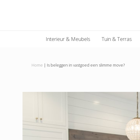
Main
Skip
Skip
Skip
Skip
to
to
to
to
navigation
primary
content
primary
footer
navigation
sidebar
Interieur & Meubels
Tuin & Terras
Home
|
Is beleggen in vastgoed een slimme move?