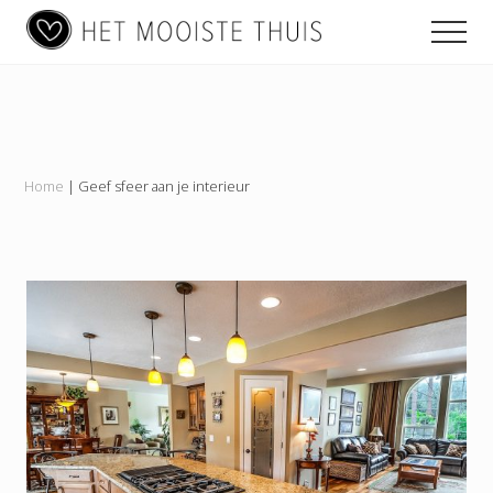
Main
Menu
Skip
Skip
Skip
Men
to
to
to
navigation
content
primary
footer
Het
sidebar
Mooiste
Thuis
Home
|
Geef sfeer aan je interieur