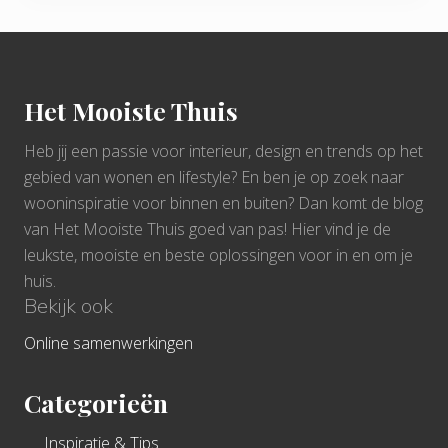
Footer
Het Mooiste Thuis
Heb jij een passie voor interieur, design en trends op het
gebied van wonen en lifestyle? En ben je op zoek naar
wooninspiratie voor binnen en buiten? Dan komt de blog
van Het Mooiste Thuis goed van pas! Hier vind je de
leukste, mooiste en beste oplossingen voor in en om je
huis.
Bekijk ook
Online samenwerkingen
Categorieën
Inspiratie & Tips