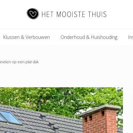
Het
Klussen & Verbouwen
Onderhoud & Huishouding
In
Mooiste
Thuis
anelen op een plat dak