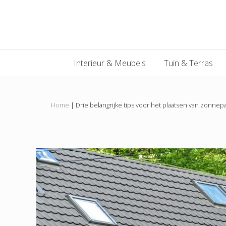
Main
Skip
Skip
Skip
Skip
to
to
to
to
navigation
primary
content
primary
footer
navigation
sidebar
Interieur & Meubels
Tuin & Terras
Home
|
Drie belangrijke tips voor het plaatsen van zonnep