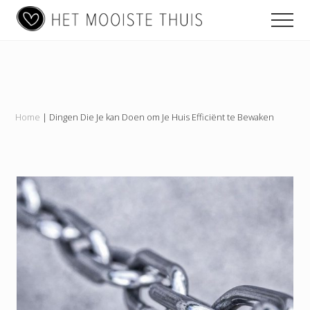
Main
Menu
Skip
Skip
Skip
Men
to
to
to
navigation
content
primary
footer
Het
sidebar
Mooiste
Thuis
Home
|
Dingen Die Je kan Doen om Je Huis Efficiënt te Bewaken