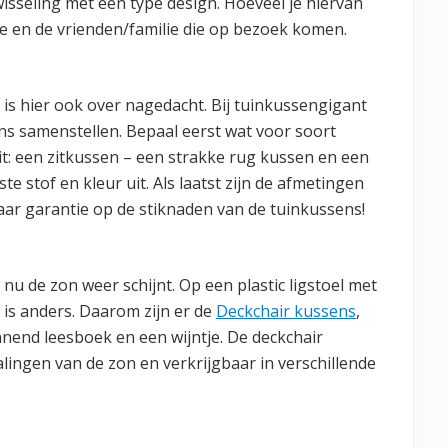
wisseling met één type design. Hoeveel je hiervan
tie en de vrienden/familie die op bezoek komen.
is hier ook over nagedacht. Bij tuinkussengigant
ns samenstellen. Bepaal eerst wat voor soort
it: een zitkussen – een strakke rug kussen en een
e stof en kleur uit. Als laatst zijn de afmetingen
jaar garantie op de stiknaden van de tuinkussens!
 nu de zon weer schijnt. Op een plastic ligstoel met
 is anders. Daarom zijn er de
Deckchair kussens
,
nend leesboek en een wijntje. De deckchair
ralingen van de zon en verkrijgbaar in verschillende