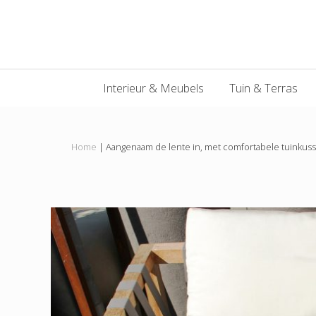
Main
Skip
Skip
Skip
Skip
to
to
to
to
navigation
primary
content
primary
footer
navigation
sidebar
Interieur & Meubels
Tuin & Terras
Home
|
Aangenaam de lente in, met comfortabele tuinkuss