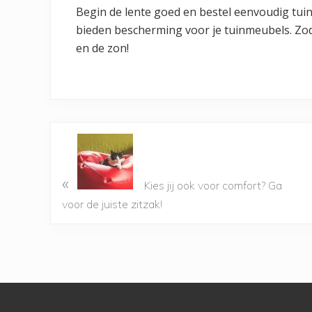
Begin de lente goed en bestel eenvoudig tui
bieden bescherming voor je tuinmeubels. Zo
en de zon!
«
Kies jij ook voor comfort? Ga
voor de juiste zitzak!
Footer