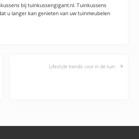
nkussens bij tuinkussengigant.nl. Tuinkussens
dat u langer kan genieten van uw tuinmeubelen
»
Lifestyle trends voor in de tuin