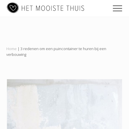
Main
Menu
Skip
Skip
Skip
Men
to
to
to
navigation
content
primary
footer
Het
sidebar
Mooiste
Thuis
Home
|
3 redenen om een puincontainer te huren bij een
verbouwing